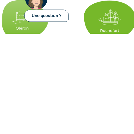
Une question ?
8 centres en
Charente-Maritime
La Rochelle
Aytré – La Rochelle Sud
Châtelaillon-Plage
Rochefort