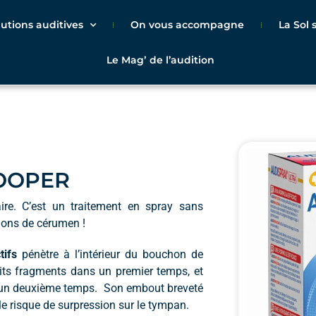
lutions auditives
On vous accompagne
La Sol
Le Magʼ de l’audition
COOPER
ire. C’est un traitement en spray sans
chons de cérumen !
tifs
pénètre à l’intérieur du bouchon de
tits fragments dans un premier temps, et
 un deuxième temps. Son embout breveté
le risque de surpression sur le tympan.