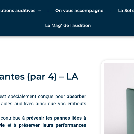
lutions auditives
On vous accompagne
La Sol
Le Magʼ de l’audition
ntes (par 4) – LA
est spécialement conçue pour
absorber
 aides auditives ainsi que vos embouts
 contribue à
prévenir les pannes liées à
vie
et à
préserver leurs performances