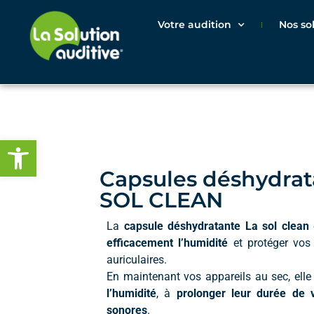
Votre audition
Nos so
Ouvrir la barre d’outils
Capsules déshydrata
SOL CLEAN
La
capsule déshydratante La sol clean
efficacement l’humidité
et protéger vos
auriculaires.
En maintenant vos appareils au sec, elle
l’humidité
, à
prolonger leur durée de 
sonores
.