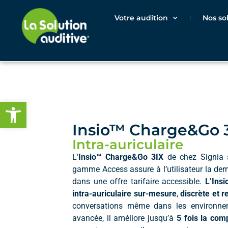
Votre audition
Nos so
Ouvrir la barre d’outils
Insio™ Charge&Go 3
Intra-auriculaire
L’
Insio™ Charge&Go 3IX
de chez Signia 
gamme Access assure à l’utilisateur la dern
dans une offre tarifaire accessible.
L’Ins
intra-auriculaire sur-mesure
,
discrète et 
conversations même dans les environne
avancée, il améliore jusqu’à
5 fois la com