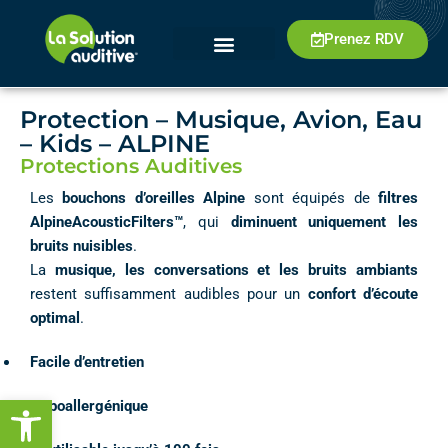
Prenez RDV
Protection – Musique, Avion, Eau
– Kids – ALPINE
Protections Auditives
Les
bouchons d’oreilles Alpine
sont équipés de
filtres
AlpineAcousticFilters™
, qui
diminuent uniquement les
bruits nuisibles
.
La
musique, les conversations et les bruits ambiants
restent suffisamment audibles pour un
confort d’écoute
optimal
.
Facile d’entretien
Ouvrir la barre d’outils
Hypoallergénique