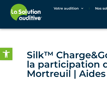
Votre audition
Nos so
Ouvrir la barre d’outils
Silk™ Charge&Go
la participation 
Mortreuil | Aides